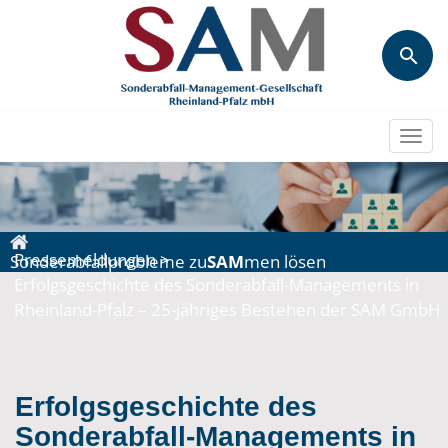
Togg
navi
Pressemeldungen
>
Sonderabfallprobleme zu
SAM
men lösen
Erfolgsgeschichte des Sonderabfall-Managements in
Rheinland-Pfalz – 25-jähriges Bestehen der SAM GmbH
Erfolgsgeschichte des
Sonderabfall-Managements in