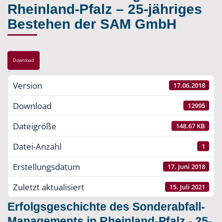
Rheinland-Pfalz – 25-jähriges
Bestehen der SAM GmbH
Download
Version
17.06.2018
Download
12995
Dateigröße
148.67 KB
Datei-Anzahl
1
Erstellungsdatum
17. Juni 2018
Zuletzt aktualisiert
15. Juli 2021
Erfolgsgeschichte des Sonderabfall-
Managements in Rheinland-Pfalz - 25-