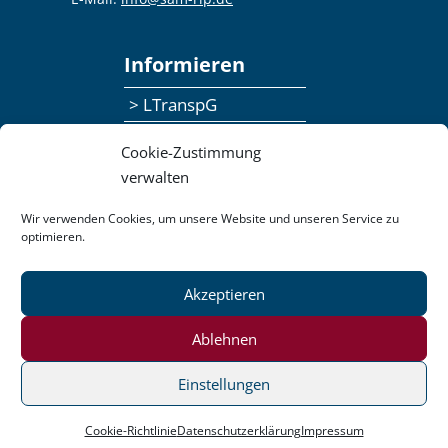
Informieren
> LTranspG
> Ansprechpersonen
Cookie-Zustimmung
> Publikationen
verwalten
> Seminaranmeldung
Wir verwenden Cookies, um unsere Website und unseren Service zu
optimieren.
> Feedbackformular
Akzeptieren
Datenschutzerklärung
Kontakt
Impressum
Pressemitteilungen
Ablehnen
Barrierefreiheit
Einstellungen
Login
Cookie-Richtlinie
Datenschutzerklärung
Impressum