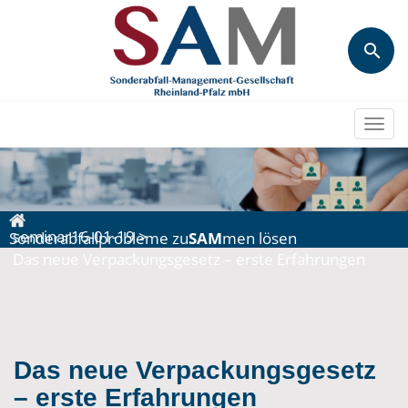
Togg
navi
seminar16-01-19
>
Sonderabfallprobleme zu
SAM
men lösen
Das neue Verpackungsgesetz – erste Erfahrungen
Das neue Verpackungsgesetz
– erste Erfahrungen