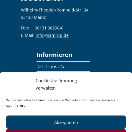
Wilhelm-Theodor-Römheld-Str. 34
55130 Mainz
Fon:
06131 98298-0
E-Mail:
info@sam-rlp.de
Informieren
> LTranspG
> Ansprechpersonen
Cookie-Zustimmung
> Publikationen
verwalten
> Seminaranmeldung
Wir verwenden Cookies, um unsere Website und unseren Service zu
optimieren.
> Feedbackformular
Akzeptieren
Datenschutzerklärung
Kontakt
Impressum
Pressemitteilungen