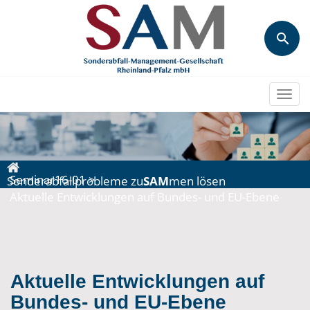
Togg
navi
Seminar16-01
>
Sonderabfallprobleme zu
SAM
men lösen
Aktuelle Entwicklungen auf Bundes- und EU-Ebene
Aktuelle Entwicklungen auf
Bundes- und EU-Ebene