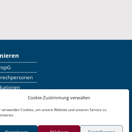
mieren
anspG
prechpersonen
ikationen
inaranmeldung
Cookie-Zustimmung verwalten
dbackformular
r verwenden Cookies, um unsere Website und unseren Service zu
timieren.
n
Barrierefreiheit
Akzeptieren
Ablehnen
Einstellungen