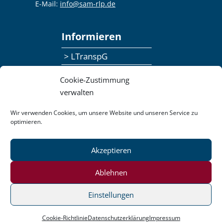
E-Mail:
info@sam-rlp.de
Informieren
> LTranspG
> Ansprechpersonen
Cookie-Zustimmung
> Publikationen
verwalten
> Seminaranmeldung
Wir verwenden Cookies, um unsere Website und unseren Service zu
optimieren.
> Feedbackformular
Akzeptieren
Datenschutzerklärung
Kontakt
Impressum
Pressemitteilungen
Ablehnen
Barrierefreiheit
Einstellungen
Login
Cookie-Richtlinie
Datenschutzerklärung
Impressum