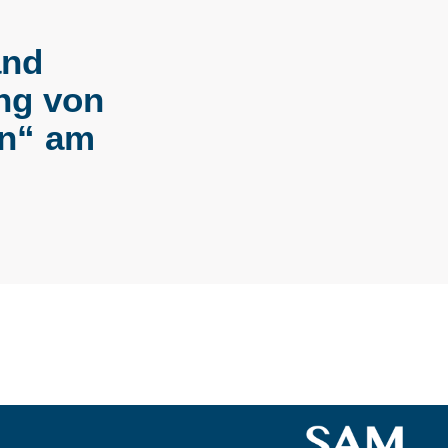
and
ng von
en“ am