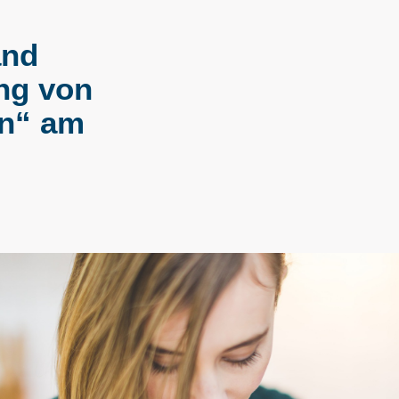
and
ng von
en“ am