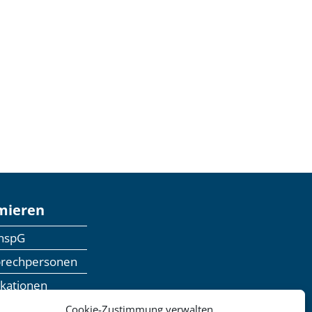
mieren
anspG
prechpersonen
ikationen
inaranmeldung
Cookie-Zustimmung verwalten