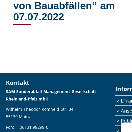
von Bauabfällen“ am
07.07.2022
Kontakt
Infor
SAM Sonderabfall-Management-Gesellschaft
Rheinland-Pfalz mbH
> LTr
Wilhelm-Theodor-Römheld-Str. 34
> Ans
55130 Mainz
> Publ
Fon:
06131 98298-0
> Sem