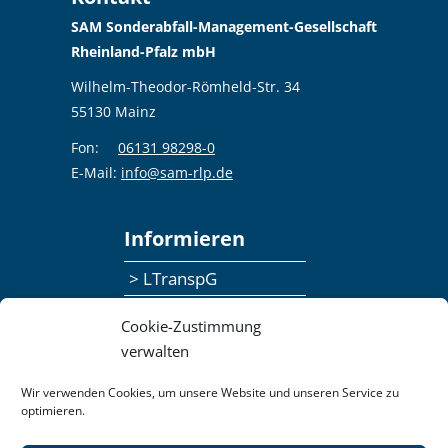
SAM Sonderabfall-Management-Gesellschaft
Rheinland-Pfalz mbH
Wilhelm-Theodor-Römheld-Str. 34
55130 Mainz
Fon:
06131 98298-0
E-Mail:
info@sam-rlp.de
Informieren
> LTranspG
> Ansprechpersonen
Cookie-Zustimmung
> Publikationen
verwalten
> Seminaranmeldung
Wir verwenden Cookies, um unsere Website und unseren Service zu
optimieren.
> Feedbackformular