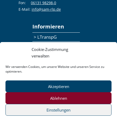
Fon:
06131 98298-0
E-Mail:
info@sam-rlp.de
Informieren
> LTranspG
> Ansprechpersonen
Cookie-Zustimmung
> Publikationen
verwalten
> Seminaranmeldung
Wir verwenden Cookies, um unsere Website und unseren Service zu
optimieren.
> Feedbackformular
Akzeptieren
Datenschutzerklärung
Kontakt
Impressum
Pressemitteilungen
Ablehnen
Barrierefreiheit
Einstellungen