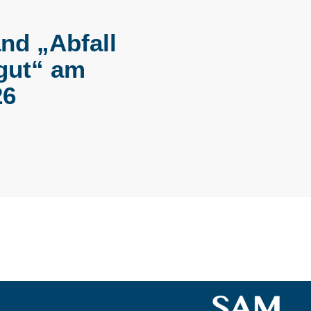
nd „Abfall
gut“ am
26