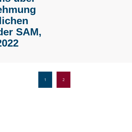
nehmung
lichen
der SAM,
2022
1
2