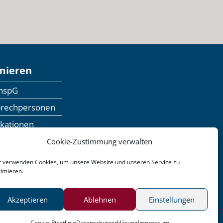
mieren
anspG
prechpersonen
ikationen
inaranmeldung
Cookie-Zustimmung verwalten
dbackformular
r verwenden Cookies, um unsere Website und unseren Service zu
timieren.
n
Barrierefreiheit
Akzeptieren
Ablehnen
Einstellungen
Cookie-Richtlinie
Datenschutzerklärung
Impressum