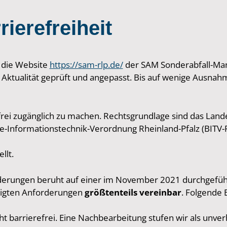
ierefreiheit
r die Website
https://sam-rlp.de/
der SAM Sonderabfall-Man
ktualität geprüft und angepasst. Bis auf wenige Ausnah
frei zugänglich zu machen. Rechtsgrundlage sind das Land
-Informationstechnik-Verordnung Rheinland-Pfalz (BITV-R
llt.
rderungen beruht auf einer im November 2021 durchgefüh
tigten Anforderungen
größtenteils vereinbar
. Folgende 
cht barrierefrei. Eine Nachbearbeitung stufen wir als unv