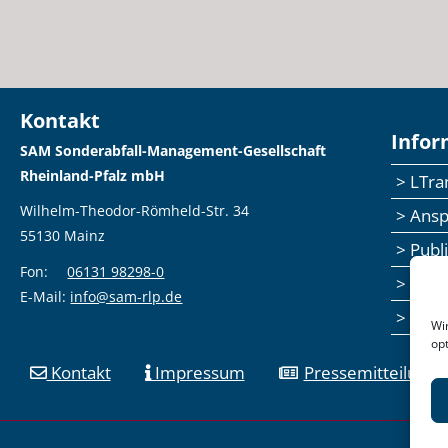
Kontakt
Infor
SAM Sonderabfall-Management-Gesellschaft
Rheinland-Pfalz mbH
> LTr
Wilhelm-Theodor-Römheld-Str. 34
> Ans
55130 Mainz
> Publ
Fon:
06131 98298-0
> Sem
E-Mail:
info@sam-rlp.de
> Fee
Wi
op
Kontakt
Impressum
Pressemitteilunge