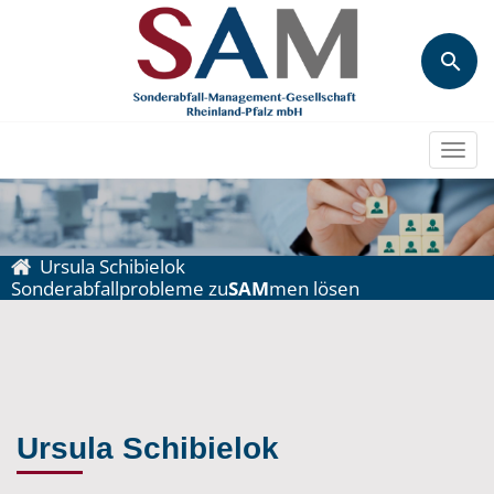
Togg
navi
Ursula Schibielok
Sonderabfallprobleme zu
SAM
men lösen
Ursula Schibielok