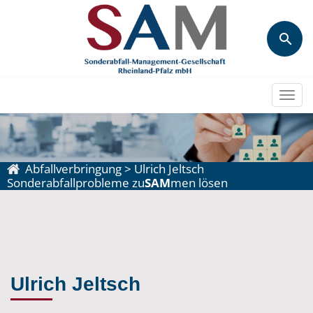
Togg
navi
Abfallverbringung
>
Ulrich Jeltsch
Sonderabfallprobleme zu
SAM
men lösen
Ulrich Jeltsch