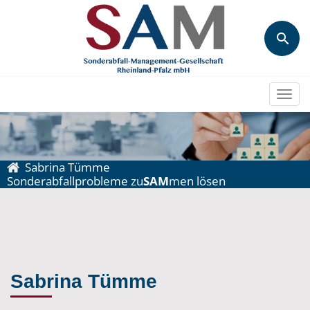
Togg
navi
Sabrina Tümme
Sonderabfallprobleme zu
SAM
men lösen
Sabrina Tümme