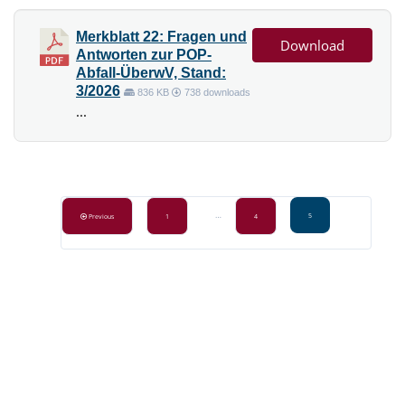
Merkblatt 22: Fragen und
Download
Antworten zur POP-
Abfall-ÜberwV, Stand:
3/2026
836 KB
738 downloads
...
Beitragsnavigation
…
5
Previous
1
4